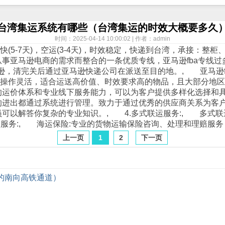
台湾集运系统有哪些（台湾集运的时效大概要多久
时间：2025-04-14 10:00:02 | 作者：admin
5-7天)，
空运
(3-4天)，时效稳定，
快递
到台湾，承接：整柜、
从事亚马逊电商的需求而整合的一条优质专线，亚马逊fba专线
逊，清完关后通过亚马逊
快递
公司在派送至目的地。, 亚马逊
专线操作灵活，适合运送高价值、时效要求高的物品，且大部分地
的运价体系和专业线下服务能力，可以为客户提供多样化选择和
的进出都通过系统进行管理。致力于通过优秀的供应商关系为客户
可以解答你复杂的专业知识。, 4.多式联运服务:, 多式联
险服务:, 海运保险:专业的货物运输保险咨询、处理和理赔服
上一页
1
2
下一页
时的南向高铁通道）