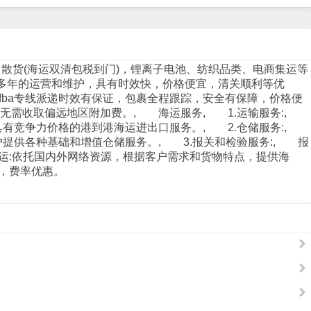
）
散货(
海运
双清包税到门)，锂离子电池、纺织品类、电商集运等
过多年的运营和维护，具有时效快，价格便宜，清关顺利等优
fba专线派递时效有保证，包裹全程跟踪，安全有保障，价格便
区无需收取偏远地区附加费。, 海运服务, 1.运输服务:,
具有竞争力价格的港到港海运进出口服务。, 2.仓储服务:,
提供各种基础和增值仓储服务。, 3.报关和检验服务:, 报
运:依托国内外网络资源，根据客户需求和货物特点，提供海
务，费率优惠。