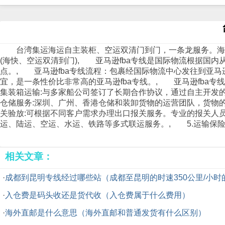
台湾集运
海运
自主装柜、
空运
双清门到门，一条龙服务。海快(
(海快、空运双清到门), 亚马逊fba专线是国际
物流
根据国内
点。, 亚马逊fba专线流程：包裹经国际
物流
中心发往到亚马
宜，是一条性价比非常高的亚马逊fba专线。, 亚马逊fba
集装箱运输:与多家船公司签订了长期合作协议，通过自主开发
仓储服务:深圳、广州、香港仓储和装卸货物的运营团队，货物
关验放:可根据不同客户需求办理出口报关服务。专业的报关人员
运、
陆运
、空运、水运、
铁路
等多式联运服务。, 5.运输保
相关文章：
·
成都到昆明专线经过哪些站（成都至昆明的时速350公里/小
·
入仓费是码头收还是货代收（入仓费属于什么费用）
·
海外直邮是什么意思（海外直邮和普通发货有什么区别）