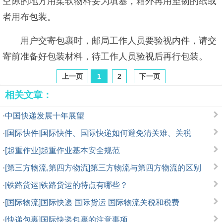
空隙的地方用柔软物料妥为填塞，箱外再用坚韧的纸或
者用布包装。
用户交寄包裹时，邮局工作人员要验视内件，请交
寄前准备好包装材料，待工作人员验视后再行包装。
上一页
1
2
下一页
相关文章：
·
中国快递发展十年展望
·
[国际快件]国际快件、国际快递如何避免清关难、关税
·
[起重作业]起重作业基本安全规范
·
[第三方物流,第四方物流]第三方物流与第四方物流的区别
·
[铁路货运]铁路货运的特点有哪些？
·
[国际物流]国际快递 国际货运 国际物流关税和税费
·
[快递包裹]国际快递包裹的注意事项