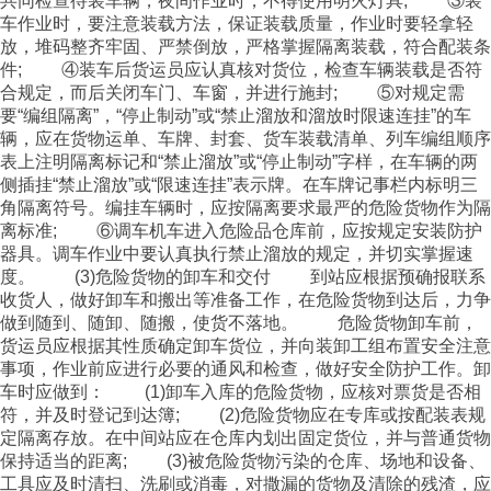
共同检查待装车辆，夜间作业时，不得使用明火灯具; ③装
车作业时，要注意装载方法，保证装载质量，作业时要轻拿轻
放，堆码整齐牢固、严禁倒放，严格掌握隔离装载，符合配装条
件; ④装车后货运员应认真核对货位，检查车辆装载是否符
合规定，而后关闭车门、车窗，并进行施封; ⑤对规定需
要“编组隔离”，“停止制动”或“禁止溜放和溜放时限速连挂”的车
辆，应在货物运单、车牌、封套、货车装载清单、列车编组顺序
表上注明隔离标记和“禁止溜放”或“停止制动”字样，在车辆的两
侧插挂“禁止溜放”或“限速连挂”表示牌。在车牌记事栏内标明三
角隔离符号。编挂车辆时，应按隔离要求最严的危险货物作为隔
离标准; ⑥调车机车进入危险品仓库前，应按规定安装防护
器具。调车作业中要认真执行禁止溜放的规定，并切实掌握速
度。 (3)危险货物的卸车和交付 到站应根据预确报联系
收货人，做好卸车和搬出等准备工作，在危险货物到达后，力争
做到随到、随卸、随搬，使货不落地。 危险货物卸车前，
货运员应根据其性质确定卸车货位，并向装卸工组布置安全注意
事项，作业前应进行必要的通风和检查，做好安全防护工作。卸
车时应做到： (1)卸车入库的危险货物，应核对票货是否相
符，并及时登记到达簿; (2)危险货物应在专库或按配装表规
定隔离存放。在中间站应在仓库内划出固定货位，并与普通货物
保持适当的距离; (3)被危险货物污染的仓库、场地和设备、
工具应及时清扫、洗刷或消毒，对撒漏的货物及清除的残渣，应