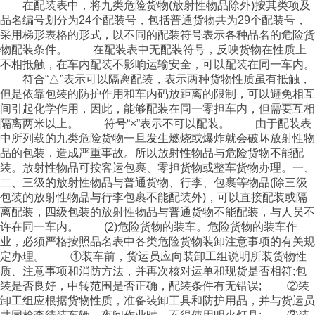
在配装表中，将九类危险货物(放射性物品除外)按其类项及
品名编号划分为24个配装号，包括普通货物共为29个配装号，
采用梯形表格的形式，以不同的配装符号表示各种品名的危险货
物配装条件。 在配装表中无配装符号，反映货物在性质上
不相抵触，在车内配装不影响运输安全，可以配装在同一车内。
符合“△”表示可以隔离配装，表示两种货物性质虽有抵触，
但是依靠包装的防护作用和车内码放距离的限制，可以避免相互
间引起化学作用，因此，能够配装在同一零担车内，但需要互相
隔离两米以上。 符号“×”表示不可以配装。 由于配装表
中所列载的九类危险货物一旦发生燃烧或爆炸就会破坏放射性物
品的包装，造成严重事故。所以放射性物品与危险货物不能配
装。放射性物品可按客运包裹、零担货物或整车货物办理。一、
二、三级的放射性物品与普通货物、行李、包裹等物品(除三级
包装的放射性物品与行李包裹不能配装外)，可以直接配装或隔
离配装，四级包装的放射性物品与普通货物不能配装，与人员不
许在同一车内。 (2)危险货物的装车。危险货物的装车作
业，必须严格按照品名表中各类危险货物装卸注意事项的有关规
定办理。 ①装车前，货运员应向装卸工组说明所装货物性
质、注意事项和消防方法，并再次核对运单和现货是否相符;包
装是否良好，中转范围是否正确，配装条件有无错误; ②装
卸工组应根据货物性质，准备装卸工具和防护用品，并与货运员