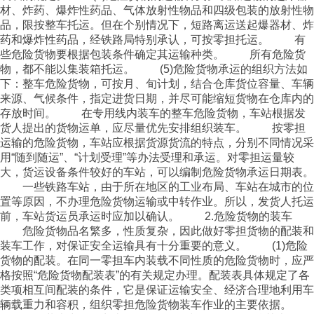
材、炸药、爆炸性药品、气体放射性物品和四级包装的放射性物
品，限按整车托运。但在个别情况下，短路离运送起爆器材、炸
药和爆炸性药品，经铁路局特别承认，可按零担托运。 有
些危险货物要根据包装条件确定其运输种类。 所有危险货
物，都不能以集装箱托运。 (5)危险货物承运的组织方法如
下：整车危险货物，可按月、旬计划，结合仓库货位容量、车辆
来源、气候条件，指定进货日期，并尽可能缩短货物在仓库内的
存放时间。 在专用线内装车的整车危险货物，车站根据发
货人提出的货物运单，应尽量优先安排组织装车。 按零担
运输的危险货物，车站应根据货源货流的特点，分别不同情况采
用“随到随运”、“计划受理”等办法受理和承运。对零担运量较
大，货运设备条件较好的车站，可以编制危险货物承运日期表。
一些铁路车站，由于所在地区的工业布局、车站在城市的位
置等原因，不办理危险货物运输或中转作业。所以，发货人托运
前，车站货运员承运时应加以确认。 2.危险货物的装车
危险货物品名繁多，性质复杂，因此做好零担货物的配装和
装车工作，对保证安全运输具有十分重要的意义。 (1)危险
货物的配装。在同一零担车内装载不同性质的危险货物时，应严
格按照“危险货物配装表”的有关规定办理。配装表具体规定了各
类项相互间配装的条件，它是保证运输安全、经济合理地利用车
辆载重力和容积，组织零担危险货物装车作业的主要依据。