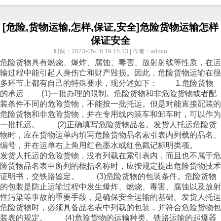
[危险,货物运输,怎样,保证,安全]危险货物运输怎样
保证安全
时间：2023-05-18 19:15:33 | 作者：admin
危险货物具有燃烧、爆炸、腐蚀、毒害、放射射线等性质，在运
输过程中能引起人身伤亡和财产毁损。因此，危险货物运输在很
多环节上都有自己的特殊要求，现分述如下： 1.危险货物
的承运 (1)一批办理的限制。危险货物和非危险货物或者配
装条件不同的危险货物，不能按一批托运。但是对能直接配装的
危险货物和非危险货物，并在专用线内装车和卸车时，可以作为
一批托运。 (2)正确填写危险货物品名。发货人托运危险货
物时，应在货物运单内填写危险货物品名索引表内列载的品名、
编号，并在运单右上角用红色墨水或红色戳记标明类项。
发货人托运的危险货物，没有列载在索引表内，而且也不属于危
险货物品名表中所列的概括名称时，应按规定提出危险货物技术
证明书，交铁路鉴定。 (3)危险货物的包装条件。危险货物
的包装是防止运输过程中发生爆炸、燃烧、毒害、腐蚀以及放射
性污染等事故的重要手段，是确保安全运输的基础。发货人托运
危险货物时，必须具备品名表中列载的包装，并符合危险货物包
装表的规定。 (4)危险货物的运输种类。铁路运输的起爆器