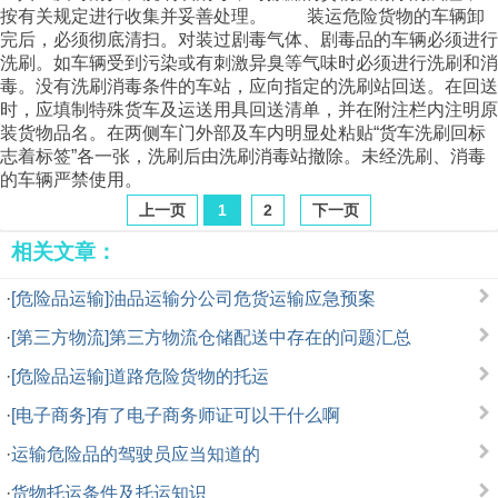
按有关规定进行收集并妥善处理。 装运危险货物的车辆卸
完后，必须彻底清扫。对装过剧毒气体、剧毒品的车辆必须进行
洗刷。如车辆受到污染或有刺激异臭等气味时必须进行洗刷和消
毒。没有洗刷消毒条件的车站，应向指定的洗刷站回送。在回送
时，应填制特殊货车及运送用具回送清单，并在附注栏内注明原
装货物品名。在两侧车门外部及车内明显处粘贴“货车洗刷回标
志着标签”各一张，洗刷后由洗刷消毒站撤除。未经洗刷、消毒
的车辆严禁使用。
上一页
1
2
下一页
相关文章：
·
[危险品运输]油品运输分公司危货运输应急预案
·
[第三方物流]第三方物流仓储配送中存在的问题汇总
·
[危险品运输]道路危险货物的托运
·
[电子商务]有了电子商务师证可以干什么啊
·
运输危险品的驾驶员应当知道的
·
货物托运条件及托运知识