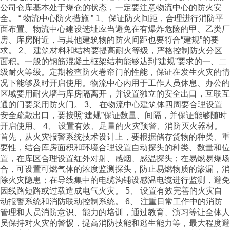
公司仓库基本处于爆仓的状态，一定要注意物流中心的防火安
全。 “ 物流中心防火措施 ” 1、保证防火间距，合理进行消防平
面布置。物流中心建设选址应当避免在有爆炸危险的甲、乙类厂
房、库房附近，与其他建筑物的防火间距也要符合“建规”的要
求。 2、 建筑材料和结构要提高耐火等级，严格控制防火分区
面积。一般的钢筋混凝土框架结构能够达到“建规”要求的一、二
级耐火等级。定期检查防火卷帘门的性能，保证在发生火灾的情
况下能够及时开启使用。物流中心内用于工作人员休息、办公的
区域要用耐火墙与库房隔离开，并设置独立的安全出口，互联互
通的门要采用防火门。 3、 在物流中心建筑体四周要合理设置
安全疏散出口，要按照“建规”保证数量、间隔，并保证能够随时
开启使用。 4、 设置有效、足量的火灾预警、消防灭火器材。
首先，从火灾报警系统技术设计上，要根据储存货物的种类、重
要性，结合库房面积和环境合理设置自动探头的种类、数量和位
置，在库区合理设置红外对射、感烟、感温探头；在易燃易爆场
合，可设置可燃气体的浓度监测探头，防止易燃物质的渗漏，消
除火灾隐患；在导线集中的电缆沟铺设感温电缆进行监测，避免
因线路短路或过载造成电气火灾。 5、 设置有效完善的火灾自
动报警系统和消防联动控制系统。 6、 注重日常工作中的消防
管理和人员消防意识、能力的培训，通过教育、演习等让全体人
员保持对火灾的警惕，提高消防技能和逃生能力等，最大程度避