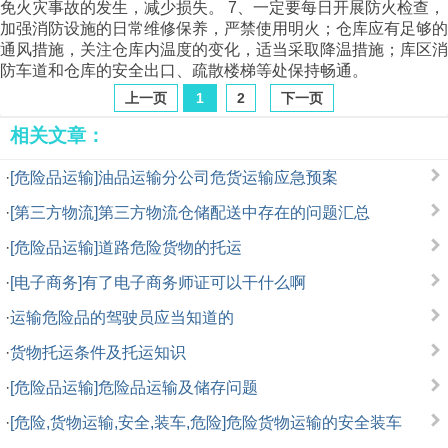
免火灾事故的发生，减少损失。 7、一定要每日开展防火检查，
加强消防设施的日常维修保养，严禁使用明火；仓库应有足够的
通风措施，关注仓库内温度的变化，适当采取降温措施；库区消
防车道和仓库的安全出口、疏散楼梯等处保持畅通。
上一页
1
2
下一页
相关文章：
·
[危险品运输]油品运输分公司危货运输应急预案
·
[第三方物流]第三方物流仓储配送中存在的问题汇总
·
[危险品运输]道路危险货物的托运
·
[电子商务]有了电子商务师证可以干什么啊
·
运输危险品的驾驶员应当知道的
·
货物托运条件及托运知识
·
[危险品运输]危险品运输及储存问题
·
[危险,货物运输,安全,装车,危险]危险货物运输的安全装车