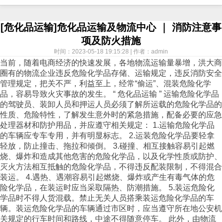
[危化品运输]危化品运输及物流中心 ｜ 消防注意事
项及防火措施
时间：2023-05-18 19:15:28 | 作者：admin
当前，随着电商经济的快速发展，各地物流运输量暴增，洪大商
圈有的物流企业违反危险化学品存储、运输规定，违反消防安全
管理规定，把关不严，利益至上，经常“偷运”、混装危险化学
品，容易导致火灾事故的发生。 “ 危化品运输 ” 运输危险化学品
的驾驶员、装卸人员和押运人员必须了解所运载的危险化学品的
性质、危险特性，了解发生意外时的紧急措施，配备必要的应急
处理器材和防护用品，并应遵守相关规定： 1.运输危险化学品
的车辆应专车专用，并有明显标志。 2.运装危险化学品要轻拿
轻放，防止撞击、拖拉和倾倒。 3.碰撞、相互接触容易引起燃
烧、爆炸和造成其他危害的危险化学品，以及化学性质或防护、
灭火方法相互抵触的危险化学品，不得违反配装限制，不得混合
装运。 4.遇热、遇潮容易引起燃烧、爆炸或产生有毒气体的危
险化学品，在装运时应当采取隔热、防潮措施。 5.装运危险化
学品时不得人货混载。禁止无关人员搭乘装运危险化学品的车
辆。装运危险化学品的车辆通过市区时，应当遵守所在地公安机
关规定的行车时间和路线，中途不得随意停车。 此外，由物流