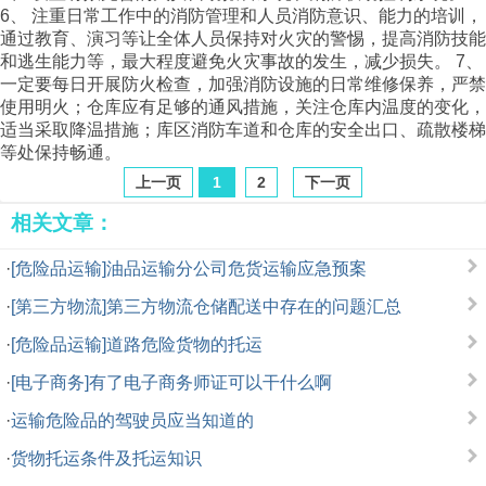
6、 注重日常工作中的消防管理和人员消防意识、能力的培训，
通过教育、演习等让全体人员保持对火灾的警惕，提高消防技能
和逃生能力等，最大程度避免火灾事故的发生，减少损失。 7、
一定要每日开展防火检查，加强消防设施的日常维修保养，严禁
使用明火；仓库应有足够的通风措施，关注仓库内温度的变化，
适当采取降温措施；库区消防车道和仓库的安全出口、疏散楼梯
等处保持畅通。
上一页
1
2
下一页
相关文章：
·
[危险品运输]油品运输分公司危货运输应急预案
·
[第三方物流]第三方物流仓储配送中存在的问题汇总
·
[危险品运输]道路危险货物的托运
·
[电子商务]有了电子商务师证可以干什么啊
·
运输危险品的驾驶员应当知道的
·
货物托运条件及托运知识