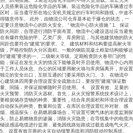
热、防潮措施。 5.装运危险化学品时不得人货混载。禁止无关
人员搭乘装运危险化学品的车辆。装运危险化学品的车辆通过市
区时，应当遵守所在地公安机关规定的行车时间和路线，中途不
得随意停车。 此外，由物流公司仓库基本处于爆仓的状态，一
定要注意物流中心的防火安全。 “ 物流中心防火措施 ” 1、保证
防火间距，合理进行消防平面布置。物流中心建设选址应当避免
在有爆炸危险的甲、乙类厂房、库房附近，与其他建筑物的防火
间距也要符合“建规”的要求。 2、 建筑材料和结构要提高耐火等
级，严格控制防火分区面积。一般的钢筋混凝土框架结构能够达
到“建规”要求的一、二级耐火等级。定期检查防火卷帘门的性
能，保证在发生火灾的情况下能够及时开启使用。物流中心内用
于工作人员休息、办公的区域要用耐火墙与库房隔离开，并设置
独立的安全出口，互联互通的门要采用防火门。 3、 在物流中
心建筑体四周要合理设置安全疏散出口，要按照“建规”保证数
量、间隔，并保证能够随时开启使用。 4、 设置有效、足量的
火灾预警、消防灭火器材。首先，从火灾报警系统技术设计上，
要根据储存货物的种类、重要性，结合库房面积和环境合理设置
自动探头的种类、数量和位置，在库区合理设置红外对射、感
烟、感温探头；在易燃易爆场合，可设置可燃气体的浓度监测探
头，防止易燃物质的渗漏，消除火灾隐患；在导线集中的电缆沟
铺设感温电缆进行监测，避免因线路短路或过载造成电气火灾。
5、 设置有效完善的火灾自动报警系统和消防联动控制系统。