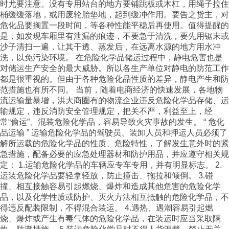
时尤要注意。没有专用站台的地方要铺跳板或木杠，用绳子拉住
桶缓缓落地，或用废轮胎垫地，起到缓冲作用。要告之货主，对
危化品要搁置一段时间，等各种性能平稳后再使用。值得提醒的
是，如发现车厢里有泄漏的痕迹，不要急于清洗，要先用锯末或
沙子清扫一遍，让其干透、蒸发后，在远离水源的地方用水冲
洗，以免污染环境。 在危险化学品储运过程中，静电危害也是
对储运生产安全的最大威胁。所以各生产单位对静电的防范工作
都是很重视的。但由于各种危险化品性质的差异，静电产生和防
范措施也有所不同。 当前，随着电商经济的快速发展，各地物
流运输量暴增，洪大商圈有的物流企业违反危险化学品存储、运
输规定，违反消防安全管理规定，把关不严，利益至上，经
常“偷运”、混装危险化学品，容易导致火灾事故的发生。 “ 危化
品运输 ” 运输危险化学品的驾驶员、装卸人员和押运人员必须了
解所运载的危险化学品的性质、危险特性，了解发生意外时的紧
急措施，配备必要的应急处理器材和防护用品，并应遵守相关规
定： 1.运输危险化学品的车辆应专车专用，并有明显标志。 2.
运装危险化学品要轻拿轻放，防止撞击、拖拉和倾倒。 3.碰
撞、相互接触容易引起燃烧、爆炸和造成其他危害的危险化学
品，以及化学性质或防护、灭火方法相互抵触的危险化学品，不
得违反配装限制，不得混合装运。 4.遇热、遇潮容易引起燃
烧、爆炸或产生有毒气体的危险化学品，在装运时应当采取隔