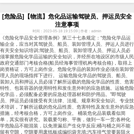
[危险品]【物流】危化品运输驾驶员、押运员安全
注意事项
时间：2023-05-18 19:15:09 | 作者：admin
《危险化学品安全管理条例》第三十七条规定：“危险化学品运
输企业，应当对其驾驶员、船员、装卸管理人员、押运人员进行
有关安全知识培训;驾驶员、船员、装卸管理人员、押运人员必
须掌握危险化学品运输的安全知识，并经所在地设区的市级人民
政府交通部门考核合格(船员经海事管理机构考核合格)，取得上
岗资格证，方可上岗作业。危险化学品的装卸作业必须在装卸管
理人员的现场指挥下进行。 运输危险化学品的驾驶员、船员、
装卸人员和押运人员必须了解所运载的危险化学品的性质、危害
特性、包装容器的使用特性和发生意外时的应急措施。运输危险
化学品，必须配备必要的应急处理器材和防护用品。”即驾驶
员、押运员必须接受有关法律、法规、规章和安全知识、专业技
术培训，了解所运载的危化品性质、危害特性及发生意外的应急
措施，经考核合格，方可上岗作业。 桶装危化品装载看似简
单，其实很有讲究。装载要匀称、平衡，做到一车一货;各种化
学危险品不能混装，以免泄漏后产生化学反应;桶与桶之间不能
留有空隙，空隙要用废纸板或编织袋充填;汽车排气管要装阻火