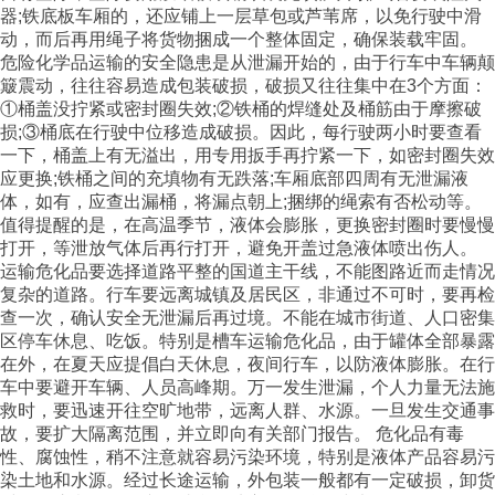
器;铁底板车厢的，还应铺上一层草包或芦苇席，以免行驶中滑
动，而后再用绳子将货物捆成一个整体固定，确保装载牢固。
危险化学品运输的安全隐患是从泄漏开始的，由于行车中车辆颠
簸震动，往往容易造成包装破损，破损又往往集中在3个方面：
①桶盖没拧紧或密封圈失效;②铁桶的焊缝处及桶筋由于摩擦破
损;③桶底在行驶中位移造成破损。因此，每行驶两小时要查看
一下，桶盖上有无溢出，用专用扳手再拧紧一下，如密封圈失效
应更换;铁桶之间的充填物有无跌落;车厢底部四周有无泄漏液
体，如有，应查出漏桶，将漏点朝上;捆绑的绳索有否松动等。
值得提醒的是，在高温季节，液体会膨胀，更换密封圈时要慢慢
打开，等泄放气体后再行打开，避免开盖过急液体喷出伤人。
运输危化品要选择道路平整的国道主干线，不能图路近而走情况
复杂的道路。行车要远离城镇及居民区，非通过不可时，要再检
查一次，确认安全无泄漏后再过境。不能在城市街道、人口密集
区停车休息、吃饭。特别是槽车运输危化品，由于罐体全部暴露
在外，在夏天应提倡白天休息，夜间行车，以防液体膨胀。在行
车中要避开车辆、人员高峰期。万一发生泄漏，个人力量无法施
救时，要迅速开往空旷地带，远离人群、水源。一旦发生交通事
故，要扩大隔离范围，并立即向有关部门报告。 危化品有毒
性、腐蚀性，稍不注意就容易污染环境，特别是液体产品容易污
染土地和水源。经过长途运输，外包装一般都有一定破损，卸货