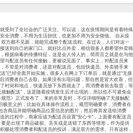
就受到了全社会的广泛关注。可以说，这在疫情期间是有着特殊
安全消费，不用为生活担忧，也更加不用为安全烦恼。 自从疫
中，双方都不见面，就能完成整个配送流程。在过去，人们对这一
接送到自己的家门口。就好比点外卖，相信很多人都希望外卖骑
，根据病毒的传播特征，这是会人传人的，简而言之就是在与他
希望与配送员有任何接触，更被说见面了。事实上，对配送员来
说，不管是对消费者，还是对配送员，包括快递员、外卖骑手来
配送”已经全面开始实施，很多人在网上下订单后，就是通过“无接
然后消费者自己去取。如果没有出现问题，那自然是皆大欢喜，但
了时间和地点，快递员放下东西就走了，而消费者前去取货，等
无接触配送”，这是随着疫情发生后才出现的，所以也不可避免会
务规范》正式发布了，来的非常及时，不仅详细明确了无接触配
着积极意义的，比如在具体操作流程上，规范明确要求，消费者在
摄包含商品并能明确商品位置信息的图片，然后将其发送给消费
送的过程中，商家应该为配送员设置“安心卡”，上面要有配送员
，要是出现了商品破损、丢失或是送错了东西等情形，作为提供
积极处理消费者和配送员的投诉，满足双方的需求。只有这样，