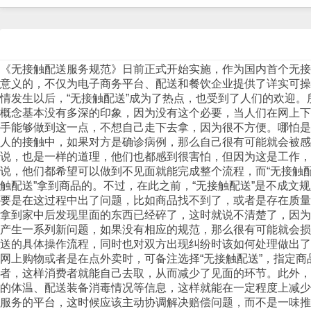
《无接触配送服务规范》日前正式开始实施，作为国内首个无接
意义的，不仅为电子商务平台、配送和餐饮企业提供了详实可操
情发生以后，“无接触配送”成为了热点，也受到了人们的欢迎
概念基本没有多深的印象，因为没有这个必要，当人们在网上下
手能够做到这一点，不想自己走下去拿，因为很不方便。哪怕是
人的接触中，如果对方是确诊病例，那么自己很有可能就会被
说，也是一样的道理，他们也都感到很害怕，但因为这是工作
说，他们都希望可以做到不见面就能完成整个流程，而“无接触配
触配送”拿到商品的。不过，在此之前，“无接触配送”是不成
要是在这过程中出了问题，比如商品找不到了，或者是存在质量
拿到家中后发现里面的东西已经碎了，这时就说不清楚了，因为
产生一系列新问题，如果没有相应的规范，那么很有可能就会损
送的具体操作流程，同时也对双方出现纠纷时该如何处理做出了
网上购物或者是在点外卖时，可备注选择“无接触配送”，指定
者，这样消费者就能自己去取，从而减少了见面的环节。此外，
的体温、配送装备消毒情况等信息，这样就能在一定程度上减少
服务的平台，这时候应该主动协调解决赔偿问题，而不是一味推