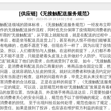
[供应链]《无接触配送服务规范》
时间：2023-05-18 19:14:02 | 作者：admin
触配送领域的团体标准，《无接触配送服务规范》一经发布立即
作的无接触配送操作流程，同时也充分保障了疫情期间消费者的
。所谓的“无接触配送”，从字面上就能知道，就是在配送的过程
单后，都是坐等配送员送货上门，甚至有的人恨不得他们能够直
有电梯的，也都不愿意下楼。但现在不一样了，因为出现了疫情
感染。所以，人们都害怕与人接触。在这样的前提下，人们都不
，又不能不送货，只能是硬着头皮顶上去并做好个人防护。可以
送”就满足了他们的需求，自然就受到了欢迎。 如今，“无接触
文规定，是消费者和配送员自己商量好的，将商品放在固定位置，
问题，这就容易陷入扯皮的情况。就好比消费者和快递员约定好
没有当面进行检查。这样的问题有许多，毕竟之前从来没有过“
害消费者的合法权益。 正是在这样的前提下，《无接触配送服
一定的规定。可以说，这部规范对推动“无接触配送”发展是有
商品的放置位置。当快递员、外卖骑手将商品送达后，只需要拍
在消费者关心的安全问题上，规范也予以了很明确的规定，在配
消费者的担忧。 至于出现纠纷后如何处理，规范也做出了规定
卸责任。如果是接到了投诉，也应该在维护双方利益的前提下，