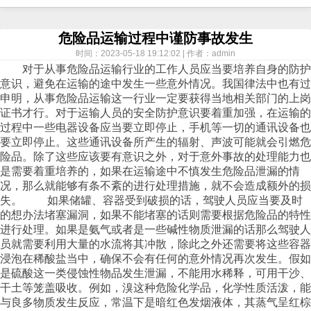
危险品运输过程中谨防事故发生
时间：2023-05-18 19:12:02 | 作者：admin
对于从事危险品运输行业的工作人员应当要培养自身的防护意识，避免在运输的途中发生一些意外情况。我国律法中也有过申明，从事危险品运输这一行业一定要获得当地相关部门的上岗证书才行。对于运输人员的安全防护意识要着重加强，在运输的过程中一些电器设备应当要立即停止，手机等一切的通讯设备也要立即停止。这些通讯设备所产生的辐射、声波可能就会引燃危险品。除了这些应该要有意识之外，对于意外事故的处理能力也是需要着重培养的，如果在运输途中不慎发生危险品泄漏的情况，那么就能够有条不紊的进行处理措施，就不会造成额外的损失。 如果储罐、容器受到破损的话，驾驶人员应当要及时的想办法堵塞漏洞，如果不能堵塞的话则需要根据危险品的特性进行处理。如果是氨气或者是一些碱性物质泄漏的话那么驾驶人员就需要利用大量的水流将其冲散，除此之外还需要将这些容器浸泡在稀酸盐当中，确保不会有任何的意外情况再次发生。假如是硫酸这一类侵蚀性物品发生泄漏，不能用水稀释，可用干沙、干土等笼盖吸收。例如，溴这种危险化学品，化学性质活泼，能与良多物质发生反应，常温下是暗红色发烟液体，其蒸气呈红棕色，有安慰性恶臭，具有强烈的侵蚀性和毒害性。运输途中由于交通事故或其他原因发生泄漏，应及时讲演当地公安机关及消防部分，并将危险情况告知附近群众，为采取有效措施、妥善处置、消除平安隐患争取时间。 还有需要注意的就是进行补救措施的人员应当要根据危险品的特征来进行相对应的服装上的穿着，减少身体表露部门与有毒物质接触，减少伤害。另外，假如外泄的危险化学品是液氯、液氨、液化石油气等，处置中除了防止燃烧、爆炸、毒害以外，还要防止冻伤。若是液溴泄漏可用碳酸氢铵将流出的液溴笼盖，溴与碳酸氢铵反应，天生溴化铵，其毒性较液溴大大降低。危险品运输是一项艰巨的任务，所以在运输的时候应当要尽量避免意外事故的发生，在处理的时候也要非常的小心。 运输危险哦将除了要有相关部门的签发的证件之外，还要有一些常识，否则出现意外后不知道如何处理会更加的可怕，下面的三点是危险品运输的指南，掌握好了才能在运输的时候保证安全。 申报单：危险物品申报单的填写是托运人的责任，必须正确、如实地填写，同时保证货物的准备完全符合国际、国家及中国货运航空公司的规定。 标签以及文字标记：危险性标签和作业标签的使用必须参照IATA(国际航空运输协会)的《危险物品规则》中的具体规定，选择适用的标签。危险物品包装件及合成包装件上必须由托运人用英文标注危险物品的运输专用名称，危险物品的编号，托运人和收货人的姓名和地址，必要时还要标明危险品的重量、用途，运输中的注意事项。 包装：托运人提供的包装必须符合IATA(国际航空运输协会)中的具体要求。一般危险物品应当按照规定的数量盛装在相应的容器内，并牢固封好，容器应当能防止内装物在运输过程中由于环境条件的变化而爆炸、起火、散失和泄漏。内包装应有防破碎和防震的内衬物，液体应当有吸湿物，以保证在运输过程中不致因摩擦而破损，污染飞机和其它货物。包装内的危险物品不能与包装材料和衬垫物发生危险的反应。托运人可以使用国际标准包装或自制包装，承运人有权对包装不符合规定的货物拒绝收运。 进行危险品运输时，一般情况下都会运输一些液体等物。而此液体就需用容器来装。而一些石油罐，作为危险品运输的人员应如何妥善处理油罐清洗污物呢?具体的请看以下： 一、清洗后的含油污水不可随意排入水下管道，大地，水体，需排到通往隔油池或设有污油回收设施的专门下水道之内。 二、油罐污杂，在作业期间需淋水使其始终保持着湿润的状态。以此来避免自燃。 三、从油罐清理出的油污，锈蚀，杂质等，清洗时使用过的沾有油料的棉纱，抹布，手套等物，应及时地运往指定地点进行妥善的处理。 清洗过后，就需进行晾干，而晾干时，需注意的事项有以下： 晾晒场地应用围栏等隔开，并设置明显标志，禁止人、畜、车通行。场地的地面保持平坦，防止积水;c) 晾晒时，应将污杂尽可能均匀摊开，厚度不大于7.5cm，并适时翻搅;d) 晾晒应避开雨季。在正常气候条件下且温度在0℃以上时， 晾晒时间不应少于28天。含铅污杂晾晒后必须经过测定，有机铅含量的重量比不得大于0.002%;e) 晾晒后的污物应深埋(或控制条件下烧掉)，一般深度为0.5m以下。 作为一家危险品运输公司，安泰物流一直在业界中享受很大的声誉，大多数物流人员在运输易燃液体的时候都会有自己的见解，安泰就来将一些注意事项全部整合一下，希望能够对大家有所帮助。 一、运输前的准备工作 1、大多数易燃液体的蒸气对人体健康具有危害性，因此驾驶人员在作业前或作业中，应加强集装箱、封闭式车厢的排气通风，以使易燃蒸气能有效地扩散，特别是在夏季，高温诱发空气中有害蒸气浓度加大，更应加强通风。 2、易燃液体蒸气与空气能形成爆炸性混合气体，遇明火会发生燃烧爆炸，因此在运输作业现场必须严禁烟火，作业现场应划定警戒区，一般半径30cm内不得有热源或明火，车辆应停靠稳妥，熄灭发动机，实施手制动，接好导除静电装置。 3、驾驶人员不得随身携带火种(如火柴、打火机)，应穿着不产生静电的工作服和不带铁钉的工作鞋。 4、根据所装货物的包装情况(如化学试剂、油漆等小包装物品)，备好防散失用具。 二、运输安全要求 1、运输易燃液体，车上人员不准吸烟，车辆不得接近明火及高温场所。装运易燃液体的罐车行驶时，导除静电装置应接地良好。 2、装运易燃液体的车辆，严禁搭乘无关人员不准吸烟，途中应经常检查车上货物的装载情况，如捆扎是否松动，包装件有否渗漏。发现异常情况时应及进采取有效措施。 3、夏季高温季节，当天天气预报气温在30℃以上时，应按照作业地规定的作业时间运输。若必须运输时，车上应有有效的遮阳设施，封闭式货厢应保持车厢通风良好。 4、应将车厢后门、侧门锁牢后方可运行车辆，不准敞开车门行驶。严禁超载运输。装有重瓶的车辆在处于静态停车时，应将车厢顶部的天窗全部敞开并锁好窗销，不准将天窗关闭。 三、灭火方法和撒漏处理 1、灭火方法 大部分易燃液体的密度小于水，且不溶于水，一旦发生火灾，用水扑救时因水会沉在燃烧着的液体下面，并能形成喷濺、漂流而扩大火灾;另外，易燃液体燃烧时所产生的热量较大，而其燃点又较低，很难使温度降低到其燃点以下。因此，消灭易燃液体火灾的最有效方法，是采用泡沫、二氧化碳、干粉、1211灭火器等扑救。 2、撒漏处理 易燃液体一旦发生撒漏时，应及时以砂土或松软材料覆盖吸咐后，集中至空旷安全处处理。覆盖时，特别要注意防止液体流入下水道、河道等地方，以防污染环境。更主要的是如果易燃液体浮在下水道或河流的水面上，其火灾隐情也很严重。在销毁收集物时，应充分注意燃烧时所产生的有毒气体对人体的危害，必要时应戴好防毒面具。 本文主要简单的介绍了一些常见的危险品种类，相信很多的朋友只知道易燃易爆、带有腐蚀性质的为危险品，其实分类还是有很多的，下文是由危险品运输有限公司安泰物流所整理，希望能够对大家有所帮助。 第一类、爆炸品。 本类货物系指在外界作用下(如受热、撞击等)，能发生剧烈的化学反应，瞬时产生大量的气体和热量，使周围压力急骤上升，发生爆炸，对周围环境造成破坏的物品，也包括无整体爆炸危险，但具有燃烧、抛射及较小爆炸危险，或仅产生热、光、音响或烟雾等一种或几种作用的烟火物品。 本类货物按危险性分为五项。具有整体爆炸危险的物质和物品;具有抛射危险，但无整体爆炸危险的物质和物品;具有燃烧危险和较小爆炸或较小抛射危险、或两者兼有，但无整体爆炸危险的物质和物品、无重大危险的爆炸物质和物品;本项货物危险性较小，万一被点燃或引燃，其危险作用大部分局限在包装件内部，而对包装件外部无重大危险、非常不敏感的爆炸物质;本项货物性质比较稳定，在着火试验中不会爆炸。 第二类、压缩气体和液化气体。 本类货物系指压缩、液化或加压溶解的气体，并应符合下述两种情况之一者：临界温度低于50℃时，或在50℃时，其蒸气压力大于291kPa的压缩或液化气体。温度在21.1℃时，气体的绝对压力大于275kPa，或在51.4℃时气体的绝对压力大于715kPa的压缩气体;或在37.8℃时，雷德蒸气压大于274kPa的液化气体或加压溶解的气体。 本类货物分为三项：易燃气体、不燃气体(指无毒、不燃气体、包括助燃气体)、有毒气体(毒性指标与第6类毒性指标相同)。 第三类、易燃液体。本类货物系指易燃的液体、液体混合物或含有固体物质的液体,但不包括由于其危险特性列入其它类别的液体。其闭杯试验闪点等于或低于61℃,但不同运输方式可确定本运输方式适用的闪点，而不低于45℃。 本类货物按闪点分为三项：低闪点液体，本项货物系指闭杯试验闪点低于-18℃的液体。中闪点液体，本项货物系指闭杯试验闪点在-18℃至<23℃的液体。高闪点液体，本项货物系指闭杯试验闪点在23℃至61℃的液体。 第四类、易燃固体、易燃物品和遇湿易燃物品。 第1项 易燃固体，本项货物系指燃点低，对热、撞击、摩擦敏感，易被外部火源点燃，燃烧迅速，并可能散发出有毒烟雾或有毒气体的固体，但不包括已列入爆炸品的物质。 第2项 自燃物品，本项货物系指自燃点低，在空气中易于发生氧化反应，放出热量，而自行燃烧的物品。 第3项 遇湿易燃物品，本项货物系指遇水或受潮时，发生剧烈化学反应，放出大量的易燃气体和热量的物品。有些不需明火，即能燃烧或爆炸。 第五类、氧化剂和有机过氧化物。 第1项 氧化剂，本项货物系指处于高氧化态，具有强氧化性，易分解并放出氧和热量的物质。包括含有过氧基的有机物，其本身不一定可燃，但能导致可燃物的燃烧，与松软的粉末状可燃物能组成爆炸性混合物，对热、震动或摩擦较敏感。 第2项 有机过氧化物，本项货物系指分子组成中含有过氧基的有机物，其本身易燃易爆，极易分解， 对热、震动或摩擦极为敏感。 第六类、毒害品和感染性物品 第1项 毒害品，本项货物系指进入肌体后，累积达一定的量，能与体液和组织发生生物化学作用或生物物理学变化，扰乱或破坏肌体的正常生理功能，引起暂时性或持久性的病理状态，甚至危及生命的物品。经口摄取半数致死量：固体LD50≤500mg/kg，液体 LD50≤2000mg/kg;经皮肤接触24h，半数致死量LD50≤1000mg/kg;粉尘、烟雾及蒸气吸入半数致死浓度LC50≤10mg/L的固体或液体，以及列入危险货物品名表的农药。 第2项 感染性物品，本项货物系指含有致病的微生物，能引起病态，甚至死亡的物质。 第七类、放射性物品。本类货物系指放射性比活度大于7.4×10 4Bq/kg的物品。 第八类、腐蚀品。本类货物系指能灼伤人体组织并对金属等物品造成损坏的固体或液体。与皮肤接触在4h内出现可见坏死现象，或温度在55℃时，对20号钢的表面均匀年腐蚀率超过6.25mm/a的固体或液体。 本类货物按化学性质分为三项：酸性腐蚀品、碱性腐蚀品、其它腐蚀品。 第九类、杂类。本类货物系指在运输过程中呈现的危险性质不包括在上述八类危险性中的物品。 本类货物分为两项： 第1项 磁性物品，本项货物系指航空运输时，其包件表面任何一点距2.1m处的磁场强度 H≥0.159A/m。 第2项 另行规定的物品，本项货物系指具有麻醉、毒害或其它类似性质，能造成飞行机组人员情绪烦燥或不适，以致影响飞行任务的正确执行，危及飞行安全的物品。 想要确保危险品能够正常的运输那么就需要从小细节开始抓起，将所有的小细节全部的了解到，那么才能保证运输的途中万无一失。危险品一般都会具备腐蚀性、自然性、易燃性、毒害性、爆炸性等性质，因此这之中的小细节就显得特别的重要。 注意清厢。危险品卸车后应清扫车上残留物，被危险品污染过的车辆及工具必须洗刷清毒。未经彻底清毒，严禁装运食用、药用物品、饲料及动植物。 注意包装。危险品在装运前应根据其性质、运送路程、沿途路况等采用安全的方式包装好。包装必须牢固、严密，在包装上做好清晰、规范、易识别的标志。 注意防火。危货运输忌火，危险品在装卸时应使用不产生火花的工具，车厢内严禁吸烟，车辆不得靠近明火、高温场所和太阳暴晒的地方。装运石油类的油罐车在停驶、装卸时应安装好地线，行驶时，应使地线触地，以防静电产生火灾。 注意用车。装运危险品必须选用合适的车辆，爆炸品、一级氧化剂、有机氧化物不得用全挂汽车列车、三轮机动车、摩托车、人力三轮车和自行车装运;爆炸器、一级氧化剂、有机过氧物、一级易燃品不得用拖拉机装运。除二级固定危险品外，其它危险品不得用自卸汽车装运。 注意驾驶。装运危险品的车辆，应设置GB13392-92《道路运输危险货物车辆标志》规定的标志。汽车运行必须严格遵守交通、消防、治安等法规，应控制车速，保持与前车的距离，遇有情况提前减速，避免紧急刹车，严禁违章超车，确保行车安全。 注意停放。装载危险品的车辆不得在学校、机关、集市、名胜古迹、风景游览区停放，如必须在上述地区进行装卸作业或临时停车时，应采取安全措施，并征得当地公安部门的同意。停车时要留人看守，闲杂人员不准接近车辆，做到车在人在，确保车辆安全。 注意装卸。危险品装卸现场的道路、灯光、标志、消防设施等必须符合安全装卸的条件。装卸危险品时，汽车应在露天停放，装卸工人应注意自身防护，穿戴必需的防护用具。严格遵守操作规程，轻装、轻卸，严禁摔碰、撞击、滚翻、重压和倒置，怕潮湿的货物应用篷布遮盖，货物必须堆扎牢固。不同性质的危险品不能同车混装，如雷管、炸药等切勿同装一车。 注意漏散。危险品在装运过程中出现漏散现象时，应根据危险品的不同性质，进行妥善处理。爆炸品散落时，应将其移至安全处，修理或更换包装，对漏散的爆炸品及时用水浸湿，请当地公安消防人员处理;储存压缩气体或液化气体的罐体出现泄漏时，应将其移至通风场地，向漏气钢瓶浇水降温;液氨漏气时，可浸入水中。其它剧毒气体应浸入石灰水中。易燃固体物品散落时，应迅速将散落包装移于安全处所，黄磷散落后应立即浸入水中，金属钠、钾等必须浸入盛有煤油或无水液体石腊的铁桶中;易燃液体渗漏时，应及时将渗漏部位朝上，并及时移至安全通风场所修补或更换包装，渗漏物用黄砂、干土盖没后扫净。 危险品是易燃易爆有强烈腐蚀性的物品的统称，危险品的运输存在巨大的危险性，稍不注意可能会造成物资损失或者人员伤亡，根据不同的性质危险品分为以下几种。危险品运输是特种运输的一种，是指专门组织或技术人员对非常规物品使用特殊车辆进行的运输。一般只有经过国家相关职能部门严格审核，并且拥有能保证安全运输危险货物的相应设施设备，才能有资格进行危险品运输。 依据GB13690-92 《常用危险化学品的分类及标志》和GB6944-86《危险货物分类和品名编号》两个国家标准将化学品按其危险性分为8大类： ① 爆炸品②压缩气体和液化气体③ 易燃液体④ 易燃固体、自燃物品和遇湿易燃物品 ⑤氧化剂和有机过氧化物⑥ 毒害品和感染性物品⑦ 放射性物品 ⑧腐蚀品。 夏季是高温天气，如果是进行危险品运输的话应当要注意一些特别情况的发生。夏季的气温是非常高的，如果运输危险品的货车是行驶在柏油路上面的话就要非常的小心了，强烈的阳光照射在柏油路上面，柏油的的燃点是比较低的，柏油可能就会软化，温度急速增高，所以这对于装载有危险品的货车是非常危险的。 危险品运输公司所要采取的策略就是要求危险品运输员不能随意更换自己的车辆，而且在火车上面还要增加一些灭火的设备，不仅如此对于汽车的电路要做好修改，将原有的电路修改一下，不然的话可能汽车内部的电荷会直线增加，如果再碰上高温天气的话，汽车自燃那便是很轻易的事情了。如果运输人员喜欢抽烟的话，那么最好还是在运输的途中将自己的烟瘾憋一憋吧，高温的天气再加上明火，那岂不是会非常的危险。另外，香水、杀虫剂等等也不能在车内出现，驾驶人员在休息的时候最好将汽车停在阴凉处，要确保停车的地方过往的人员比较少，确保发生意外情况的话不会伤害到其他人。 日前，在交通运输部道路运输司的“危险货物道路运输安全管理”讨论活动上，长安大学教授刘浩学、交通运输部公路科学研究院汽车运输技术研究中心副主任周炜、北京市交通委员会运输管理局副局长于傑介绍了危险品罐式车辆结构安全性和北京市危险货物道路运输安全管理的先进经验。 有消息称，《道路危险货物运输管理规定》（以下简称《危规》）有望在年内完成修订并实施，在专职安全管理员配备、剧毒和爆炸品从业人员管理、企业安全评估等方面作出更高的要求。 近日，《商用汽车新闻》记者致电周炜，在进一步深入了解后得知，出于对政策出台的慎重考虑，已经送审的《危规》目前正处于广泛征求意见阶段。征求意见结束后，会对部分内容作出修改、补充，预计将于明年三四月宣贯实施。 更广泛地征求意见 交通运输部道路运输司司长李刚在讨论活动上表示，下一步将更加重视5个方面的工作：推动《危规》尽快出台；研究修订《危险货物道路运输车辆标志》（以下简称《标志》）等标准，进一步提高危险货物道路运输车辆标志的警示性，规范标志的管理与使用；做好危险货物道路运输企业安全评估工作，先期选取一些企业进行试点；加强对有关问题的研究，如危险品运输车辆的技术标准、综合性能检测站如何把好检测关等问题；以贯彻落实《危规》为核心，加强危险货物运输管理，包括督促危险货物道路运输企业履行安全生产主体责任、提高危险品运输企业准入门槛、提高运输车辆技术水平、进一步提高从业人员素质、加强危险货物运输过程动态监管、提高应急处置能力等。 “此次对《危规》的修订主要是针对危险货物运输管理，对危险货物装卸、运输过程、运输装备、人员管理、企业管理和救援等相关内容进行更新和修订。”周炜告诉《商用汽车新闻》记者。 对于本次修订，周炜认为主要有四个方面的意义。一是区别于其他任何一种物品运输，危险货物运输对空气、土壤、流域等环境污染影响较大，环保要求很高，对于危险货物运输的要求也越来越高；二是危险货物在运输过程中容易出现问题，如延安“8·26”事故等近几年频发的重大交通事故均与危险货物运输有关；三是危险货物运输车辆本身存在较多问题，需要站在用户角度对结构设计等车辆本身提出更高的要求；四是危险货物运输行业的人员管理也存在需要加强和规范的地方。 “比如对于具有职业资格的危险货物押运人员来说，要他们掌握2000~3000种危险货物处置方法几乎是不可能的，难度很大。这就需要我们采用分类、分级方式，按照级别去进行人员教育和培训。”周炜举例说：“在这个背景下，我们主要采取两个措施：一是对危险货物运输企业提出更高要求，对他们进行评级评定，另外就是对行业从业人员进行评级评定。这两条措施是强制的、约束性的。除此之外，我们对车辆生产企业和车辆生产管理部门在危险货物运输车辆本身的安全和节能方面也要提出更高的要求和建议。” 《商用汽车新闻》记者了解到，《危规》已经送审，正在行业内部广泛征求意见。“本来年底就该出来，但考虑到政策在制定时会存在一些不科学和不合理的地方，需要更广泛征求意见，以免在执行阶段出现问题。因此，今年应该更慎重一些。”周炜解释说。 提高车辆可辨识度 对于李刚提到的加强对危险品运输车辆技术标准等问题的研究，周炜表示，危险品运输车辆原有的门槛较低，标准不具体、不明确，可实施性不强，且几乎没有对危险品运输车辆附属设备的要求，因此需要对车辆本身提出更高要求。 “‘8·26’延安事故是甲醇罐车液体泄漏造成的着火，如果大客车追尾的不是这种车辆，伤亡就很可能不会如此惨重。尽管涉事的甲醇罐车完全符合现有标准和法规，在生产和制造环节并没有问题，但是在使用环节上的问题导致事故的发生依然无法避免。”周炜认为，这一事故也说明现有的技术标准约束性还不够，需要增加一些内容或是进一步提高和强化标准。“在这方面我们也借鉴了国外尤其是德国的一些危险货物运输管理经验，参考它们对车辆方面的一些要求而提出的。”他补充道。 《标志》的修订同样也是为了提升危险货物的运输安全。“我们在覆盖全国的20家企业展开了一个大型调研，调研对象涵盖汽车生产企业、危险品运输车辆标志生产企业以及危险货物运输公司和司机等。调研内容包括标志灯、标志牌、外观颜色和反光色带等外观标志以及一些接地线等。目前方案已经提交至交通部。”周炜说，危险货物道路运输车辆标志的辨识度较差，此次修订将力争做到使危险货物运输车辆无论在夜晚、雾天、雨天等任何时候都能被看到并明显辨识。 人、车、货排序有争议 为更好地完成《危规》的修订，先期试点企业名单也正在确定中。“危险货物运输企业内部涵盖了车辆管理、使用以及人员管理和运输过程管理等诸多方面，找一些有特色的企业进行试点，在试点中尽量多地发现和解决问题，这也是我们对于《危规》修订比较慎重的另一表现。”周炜介绍说。 一方面，法规的出台要慎重；另一方面，进度又不能太慢。行业乃至全社会对于危险货物运输安全管理非常关注，若《危规》迟迟不出台，不仅会让大众失望，也会影响管理工作的推进，造成不必要的损失。“所以在修订稿通过前我们就开始着手试点，没有具体确定试点企业范围，但大致覆盖全国重点危险货物运输企业。主要是考虑到地区差异，在运输过程中有不同的特点。”他表示。 业界对于此次修订颇为关注，目前交通部已收到一些对于《危规》修订的意见和建议。“有人建议个别条款拿出来单独约束，因为一个规定不可能将所有事情面面俱到，所以应该将规定里面大框架下的一些相关细则进一步扩展。此外，也有对一些说法和语言表述程度等提出意见和建议。”周炜告诉《商用汽车新闻》记者。 在反馈的意见中，争议较大或是反馈较多的是危险货物运输过程中人、车、货的先后次序问题。“这涉及到一个理念问题，即在危险货物运输大集合内谁最重要和先救谁的问题。”周炜解释说。他认为，鉴于危险货物运输事故后果的严重性，在人、车、货三者之间，货是最重要的，人次重要，最后才是车。 “如果剧毒化学品泄漏到河流、江水中，那就是一种生态灾难，很可能伤及无辜，将使更多人惨遭毒害。如果‘8·26’事故的司机不是刹车后将车停下自己走开，眼睁睁地看着36人被活活烧死，而是将车辆再往前开10～20米，就能少死10个人甚至更多。”周炜说：“这与客运的理念截然不同，客车运输的是人，什么都不如人重要。而对于危险品运输来说，驾驶员只是一个人，加上押运员是两个人，是为了更多的人还是为了个别的人，这其中差别很大。现行《危规》并未规定危险货物运输车辆驾驶员必须救其他车辆人员，因此从目前的法律法规上说，司机并无过错，只会受到一些道德上的谴责。但是我们渴望在今后的危险货物运输过程中，驾驶员或是押运员能够主动去减少伤亡的恶性程度。” 一、危险货物运输安全 1、对驾驶人员的基本要求：职业道德方面的基本要求：钻研业务、 认真负责。 2、危货运输驾驶员基本条件：初中以上学历。2年以上安全驾驶经历或者5万公里以上无责任事故行车里程，身体健康、思想素质高。 3、对车辆、设备和标志的要求。车辆的安全设施要求：排气管火花熄灭器、电源总开关、导静电拖地带、消防器材、危险品标志灯、标志牌。车型的要求：根据不同的运输对象采用。 4、道路危险货物运输注意事项：注意速度和安全距离。严禁疲劳驾驶，随时检