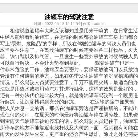
油罐车的驾驶注意
时间：2023-05-18 19:11:54 | 作者：admin
相信说道油罐车大家应该都知道是用来干嘛的，在日常生活中经常能够看到油罐车，在运输的时候都会油罐车车身上面都会写上“易燃、危险品”的字样，所以在驾驶油罐车的驾驶人员们也应当要在注意了，在驾驶油罐车的时候需要准备三样物品，灭火器、铁钉鞋以及排气管。一旦发生一些意外事故的时候驾驶人员可以自行解决，不会让火势得到蔓延。 驾驶油罐车也是一件非常危险的工作，油罐应当要密封，要保证放油阀门以及放油管没有任何遗漏的地方，如果在冬季发生油罐车的沉淀槽冻结的情况，那么驾驶人员就要注意了，千万不能用火烤，最适当的办法就是用热水或者用蒸汽对其进行融化，这样的效果是最好的，还有一种办法代价是比较大的，就是将油罐车驾驶到一个暖房进行解冻，让沉淀槽得到充分的解冻。 在运输的途中如果驾驶人员休息一会的话，那么在油罐车旁边是严谨抽烟的，不能出现任何的火种，在夏天的时候最好将油罐车停在阴凉处。如果碰到雷雨天气油罐车被迫停车的话，那么驾驶人员记住了，油罐车所停车的地方不能靠近电线杆以及大树的下面，否则很有可能在雨天的发生发生火灾，更严重的还会产生爆炸。除此之外还需要注意的就是如果对油罐车进行检修的话，检修人员身上是不能带有火种的，一切以生命安全为主。 危险品运输的工作虽然危险，但是工资却比同行业的物流人员高很多，这也就验证了那句话“高风险，高利润”。目前有许多人都去报考危险品运输驾驶员执照以及危险品押运员执照，当然了报名也是需要一定的条件的，有意向的朋友们可以来看看。 1、驾驶员须知： 需要准备以下的几种材料：《道路危险货物运输从业人员从业资格考试申请表》以及工作单位的公章，另外还要准备道路运输从业人员资格证件和复印件，这里报考人员要注意了，资格证书应当要满三年以上才有报考资格。此外，身份证、驾驶证都要准备原件以及复印件，一寸照片两张。最重要的一点就是在驾驶的三年内没有发生过重大的责任事故。 2、押运员须知： 应当要事先将下列的资料准备好：身份证原件和复印件，一寸照片两张，还要持有《道路危险货物运输从业人员从业资格考试申请表》以及原工作单位的公章，学历初中以上即可，带复印件就行。 腐蚀品也是危险品当中的一种，在装卸危险品的时候应当要注意了，身体不能有裸露在外的部位接触到腐蚀品，这是非常重要的，具体的装卸原则大家可以来看看下文是怎么说的。 1、装卸作业前应穿戴防护用具防止腐蚀，对于放出有毒气体或烟雾的货物，应当配备防毒面具。 2、仔细检查包装是否完好密封，防止泄漏，特别是防止内包装损坏。 3、装卸作业前应穿戴防腐蚀的防护用品，并穿戴带有面罩的安全冒。对易散发有毒蒸气或烟雾的货物，应配备防毒面具。 4、装载和卸载操作时，应轻轻地，到容器中，以防止损坏。液体腐蚀性物质应承担不堪重负，避免振动，摩擦，易碎货物包装容器的，不拖拉，旋转，碰撞，包装不包括组合套装不得堆放装运。 在进行危险品运输是一件非常危险的事情，在此同时也是运输市场上最为重要，不可缺少的一个部分。危险品运输的专业人士说，危险品运输的安全问题是大家都非常关注的一个问题，稍不小心，就会影响到他人的生活，甚至是整个社会的安全稳定性，所以大家一定的重视起来，做好相应的预防措施，以确保危险品运输的万无一失。 由于危险品所运输的分类是很多的，在此可根据运输的货品不同，运输的要求也是存在着很大的差异，所以，作为运输人员需对所需要运输的货物进行了解，这样才可确保安全送达目的地。 除此之外，还需对运输车辆进行监管，在运输过程中，确保其运输路线，停靠位置及车辆速度等。在此同时，车辆的清洁也是非常重要的，避免再次运输其他货物时，出现什么不利影响和危害。 在进行运输中，哪些是为特殊化的危险品运输呢?据专业人士说，化学品也是危险品中的一员，我们在运输过程前，需做好一切相关的安全措施，以此来避免不会造成对人身的伤害。为此，下面就由专业人士为大家介绍哪些是特殊化的危险品： 一、对于遇热会出现燃烧或是爆炸等情况的危险品，我们在运输时，一定要做好相关的隔热降温的措施，最好是能够选择在夜间运输，以此来避免阳光的直射。 二、对于遇潮，遇水就会出现燃烧，爆炸等情况的危险品，而在进行运输时，大家要查清沿途的天气情况，避免在潮湿或是阴雨天气进行运输，通知还要做好相关的防潮遮雨措施，避免出现意外情况。 三、在危险品装卸的过程中，大家一定要轻拿轻放，以此来避免出现碰撞，摩擦等情况的发生。 危险品运输的过程中驾驶员所起到的作用是非常重要的，有很多的注意事项驾驶员应当要非常的了解，就像在行驶夜路的时候，驾驶员就应该在夜间有照明的道路上行车，不要一会儿踩制动踏板，一会儿向右转动转向盘。如遇到对向车驾驶员使用远光灯，使自己难以看清前方时，豁要减速或停车.这点要特别注意。并且需要预防行车时驾驶疲劳。由于夜间行车驾驶员看不到道路两边的景物，兴奋性刺激物少，容易产生驾驶疲劳，如稍有感觉，应停车休息或下车做些体操运动，不可勉强继续行车，以保安全。 除此之外夜间行车要注意严格控制车速。因夜间行车由亮到暗处时，眼睛适应性差，驶经弯道、坡路、桥梁、窄路和不易看清的地方应降低车速行驶，在繁华街道上的宽虹灯和其他灯光照射刺激驾驶员眼睛，交叉路口附近的霓虹灯对驾驶员辨别交通信号的灯色有影响，特别是遇到雨雪大雾恶劣天气时，更要严格控制车速，并做好随时停车准备。还要注意从左侧横过马路的行人。在城市道路交通繁华地段，有时对向车道上排满等待绿灯通过的车辆，在这种情况下常常有些行人从两车缝隙里跑出，从左向右横过马路，特别是我国城市道路上的路灯，多数都设在道路两侧，道路中心线附近光线较暗，在夜间驾驶车辆不易发现。 最重要的一点就是在夜间行车的时候不要强行超会车。必须超越时，应事先用断续灯光示意，并用喇叭配合，只有确切判断前车表示让路允许超越情况下，方可进行超越，否则会发生事故。而夜间会车时，先要选择安全地段交会，并有主动停让准备，在距来车150m时，要将远光灯改用近光灯，适当掌握车速，让出道路中心线，靠右侧直线行驶。在与来车关闭灯光的瞬间，要注意观察自己行车方向和地形地物.确认无障碍后方可通过。 就像现在这种天气状况的话易燃危险品应在上午10时前，下午3时后运输。凡危险品的盛装容器，发现有渗漏、破损等现象，在耒经改装和采取其他安全措施之前，易引起氧化分解、自燃或爆炸现象，应立即采取自救，向领导、厂方、当地消防部门报告，尽快妥善处理解决。运输化学、危险物品要事先掌握了解货物的性能和消防、消毒等措施，对包装容器、工具和防护设备要认真检查，严禁危险品漏、散和车辆带病运行。在运输、停靠危险区域时，不准吸烟和使用明火。 装运危险物品的车辆不准停在人员稠密、集镇、交通要道、居住区等地主，不准将载有危险品的车辆停放在本单位车间、场内。如确因装卸不及、停车或过夜修理等，应向领导或负责值班人员报告，采取必要的防护措施。从事危险品运输的驾驶员必须持有公安消防部门核发在有效期内的“危险运输证”。严禁将有抵触性能的危险物品混装在一起运输，各种机动车进入危险品库区、场地时，应在消声器上装卸阻火器后，方能进入。从事运输危险品的驾驶员必须具有高度的责任感和事业心，牢固树立对国家企业人民生命财产负责的责任性。 一、出车前。 不具备有效的避雷电、防潮湿条件时，雷雨天气应停止对爆炸品的运输、装卸作业。运输爆炸品应使用厢式货车。厢式货车的车厢内不得有酸、碱、氧化剂等残留物。 二、 运输。 应按公安部门核发的道路通行证所指定的时间、路线等行驶。运输过程中发生火灾时，应尽可能将爆炸品转移到危害最小的区域或进行有效隔离。不能转移、隔离时，应组织人员疏散。施救人员应戴防毒面具。扑救时禁止用沙土等物压盖，不得使用酸碱灭火剂。 三、装卸。 车厢装货总高度不得超过 1.5 米。无外包装的金属桶只能单层摆放，以免压力过大或撞击摩擦引起爆炸。火箭弹和旋上引信的炮弹应横装，与车辆行进方向垂直。凡从 1.5m 以上高度跌落或经过强烈震动的炮弹、引信、火工品等应单独存放，未经鉴定不得装车运输。任何情况下，爆炸品不得配装;装运雷管和炸药的两车不得同时在同一场地进行装卸。严禁接触明火和高温;严禁使用会产生火花的工具、机具。 第一章 总 则 第一条 为规范道路危险货物运输市场秩序，保障人民生命财产安全，保护环境，维护道路危险货物运输各方当事人的合法权益，根据《中华人民共和国道路运输条例》和《危险化学品安全管理条例》等有关法律、行政法规，制定本规定。 第二条 从事道路危险货物运输活动，应当遵守本规定。军事危险货物运输除外。 法律、行政法规对民用爆炸物品、烟花爆竹、放射性物品等特定种类危险货物的道路运输另有规定的，从其规定。 第三条 本规定所称危险货物，是指具有爆炸、易燃、毒害、感染、腐蚀等危险特性，在生产、经营、运输、储存、使用和处置中，容易造成人身伤亡、财产损毁或者环境污染而需要特别防护的物质和物品。危险货物以列入国家标准《危险货物品名表》（GB12268）的为准，未列入《危险货物品名表》的，以有关法律、行政法规的规定或者国务院有关部门公布的结果为准。 本规定所称道路危险货物运输，是指使用载货汽车通过道路运输危险货物的作业全过程。 本规定所称道路危险货物运输车辆，是指满足特定技术条件和要求，从事道路危险货物运输的载货汽车（以下简称专用车辆）。 第四条 危险货物的分类、分项、品名和品名编号应当按照国家标准《危险货物分类和品名编号》（GB6944）、《危险货物品名表》（GB12268）执行。危险货物的危险程度依据国家标准《危险货物运输包装通用技术条件》（GB12463），分为Ⅰ、Ⅱ、Ⅲ等级。 第五条 从事道路危险货物运输应当保障安全，依法运输，诚实信用。 第六条 国家鼓励技术力量雄厚、设备和运输条件好的大型专业危险化学品生产企业从事道路危险货物运输，鼓励道路危险货物运输企业实行集约化、专业化经营，鼓励使用厢式、罐式和集装箱等专用车辆运输危险货物。 第七条 交通运输部主管全国道路危险货物运输管理工作。 县级以上地方人民政府交通运输主管部门负责组织领导本行政区域的道路危险货物运输管理工作。 县级以上道路运输管理机构负责具体实施道路危险货物运输管理工作。 第二章 道路危险货物运输许可 第八条 申请从事道路危险货物运输经营，应当具备下列条件： （一）有符合下列要求的专用车辆及设备： 1.自有专用车辆(挂车除外)5辆以上；运输剧毒化学品、爆炸品的，自有专用车辆(挂车除外)10辆以上。 2.专用车辆技术性能符合国家标准《营运车辆综合性能要求和检验方法》（GB18565）的要求；技术等级达到行业标准《营运车辆技术等级划分和评定要求》（JT/T198）规定的一级技术等级。 3.专用车辆外廓尺寸、轴荷和质量符合国家标准《道路车辆外廓尺寸、轴荷和质量限值》（GB1589）的要求。 4.专用车辆燃料消耗量符合行业标准《营运货车燃料消耗量限值及测量方法》（JT719）的要求。 5.配备有效的通讯工具。 6.专用车辆应当安装具有行驶记录功能的卫星定位装置。 7.运输剧毒化学品、爆炸品、易制爆危险化学品的，应当配备罐式、厢式专用车辆或者压力容器等专用容器。 8.罐式专用车辆的罐体应当经质量检验部门检验合格，且罐体载货后总质量与专用车辆核定载质量相匹配。运输爆炸品、强腐蚀性危险货物的罐式专用车辆的罐体容积不得超过20立方米，运输剧毒化学品的罐式专用车辆的罐体容积不得超过10立方米，但符合国家有关标准的罐式集装箱除外。 9.运输剧毒化学品、爆炸品、强腐蚀性危险货物的非罐式专用车辆，核定载质量不得超过10吨，但符合国家有关标准的集装箱运输专用车辆除外。 10.配备与运输的危险货物性质相适应的安全防护、环境保护和消防设施设备。 （二）有符合下列要求的停车场地： 1.自有或者租借期限为3年以上，且与经营范围、规模相适应的停车场地，停车场地应当位于企业注册地市级行政区域内。 2.运输剧毒化学品、爆炸品专用车辆以及罐式专用车辆，数量为20辆（含）以下的，停车场地面积不低于车辆正投影面积的1.5倍，数量为20辆以上的，超过部分，每辆车的停车场地面积不低于车辆正投影面积；运输其他危险货物的，专用车辆数量为10辆（含）以下的，停车场地面积不低于车辆正投影面积的1.5倍；数量为10辆以上的，超过部分，每辆车的停车场地面积不低于车辆正投影面积。 3.停车场地应当封闭并设立明显标志，不得妨碍居民生活和威胁公共安全。 （三）有符合下列要求的从业人员和安全管理人员： 1．专用车辆的驾驶人员取得相应机动车驾驶证，年龄不超过60周岁。 2．从事道路危险货物运输的驾驶人员、装卸管理人员、押运人员应当经所在地设区的市级人民政府交通运输主管部门考试合格，并取得相应的从业资格证；从事剧毒化学品、爆炸品道路运输的驾驶人员、装卸管理人员、押运人员，应当经考试合格，取得注明为“剧毒化学品运输”或者“爆炸品运输”类别的从业资格证。 3．企业应当配备专职安全管理人员。 （四）有健全的安全生产管理制度： 1.企业主要负责人、安全管理部门负责人、专职安全管理人员安全生产责任制度。 2.从业人员安全生产责任制度。 3.安全生产监督检查制度。 4.安全生产教育培训制度。 5.从业人员、专用车辆、设备及停车场地安全管理制度。 6.应急救援预案制度。 7.安全生产作业规程。 8.安全生产考核与奖惩制度。 9.安全事故报告、统计与处理制度。 第九条 符合下列条件的企事业单位，可以使用自备专用车辆从事为本单位服务的非经营性道路危险货物运输： （一）属于下列企事业单位之一： 1．省级以上安全生产监督管理部门批准设立的生产、使用、储存危险化学品的企业。 2．有特殊需求的科研、军工等企事业单位。 （二）具备第八条规定的条件，但自有专用车辆(挂车除外)的数量可以少于5辆。 第十条 申请从事道路危险货物运输经营的企业，应当向所在地设区的市级道路运输管理机构提出申请，并提交以下材料： （一）《道路危险货物运输经营申请表》，包括申请人基本信息、申请运输的危险货物范围（类别、项别或品名，如果为剧毒化学品应当标注“剧毒”）等内容。 （二）拟担任企业法定代表人的投资人或者负责人的身份证明及其复印件，经办人身份证明及其复印件和书面委托书。 （三）企业章程文本。 （四）证明专用车辆、设备情况的材料，包括： 1.未购置专用车辆、设备的，应当提交拟投入专用车辆、设备承诺书。承诺书内容应当包括车辆数量、类型、技术等级、总质量、核定载质量、车轴数以及车辆外廓尺寸；通讯工具和卫星定位装置配备情况；罐式专用车辆的罐体容积；罐式专用车辆罐体载货后的总质量与车辆核定载质量相匹配情况；运输剧毒化学品、爆炸品、易制爆危险化学品的专用车辆核定载质量等有关情况。承诺期限不得超过1年。 2.已购置专用车辆、设备的，应当提供车辆行驶证、车辆技术等级证明或者车辆综合性能检测技术合格证明；通讯工具和卫星定位装置配备；罐式专用车辆的罐体检测合格证或者检测报告及复印件等有关材料。 （五）拟聘用专职安全管理人员、驾驶人员、装卸管理人员、押运人员的，应当提交拟聘用承诺书，承诺期限不得超过1年；已聘用的应当提交从业资格证及其复印件以及驾驶证及其复印件。 （六）停车场地的土地使用证、租借合同、场地平面图等材料。 （七）相关安全防护、环境保护、消防设施设备的配备情况清单。 （八）有关安全生产管理制度文本。 第十一条 申请从事非经营性道路危险货物运输的单位，向所在地设区的市级道路运输管理机构提出申请时，除提交第十条第（四）项至第（八）项规定的材料外，还应当提交以下材料： （一）《道路危险货物运输申请表》，包括申请人基本信息、申请运输的物品范围（类别、项别或品名，如果为剧毒化学品应当标注“剧毒”）等内容。 （二）下列形式之一的单位基本情况证明： 1.省级以上安全生产监督管理部门颁发的危险化学品生产、使用等证明。 2．能证明科研、军工等企事业单位性质或者业务范围的有关材料。 （三）特殊运输需求的说明材料。 （四）经办人的身份证明及其复印件以及书面委托书。 第十二条 设区的市级道路运输管理机构应当按照《中华人民共和国道路运输条例》和《交通行政许可实施程序规定》，以及本规定所明确的程序和时限实施道路危险货物运输行政许可，并进行实地核查。 决定准予许可的，应当向被许可人出具《道路危险货物运输行政许可决定书》，注明许可事项，具体内容应当包括运输危险货物的范围（类别、项别或品名，如果为剧毒化学品应当标注“剧毒”），专用车辆数量、要求以及运输性质，并在10日内向道路危险货物运输经营申请人发放《道路运输经营许可证》，向非经营性道路危险货物运输申请人发放《道路危险货物运输许可证》。 市级道路运输管理机构应当将准予许可的企业或单位的许可事项等，及时以书面形式告知县级道路运输管理机构。 决定不予许可的，应当向申请人出具《不予交通行政许可决定书》。 第十三条 被许可人已获得其他道路运输经营许可的，设区的市级道路运输管理机构应当为其换发《道路运输经营许可证》，并在经营范围中加注新许可的事项。如果原《道路运输经营许可证》是由省级道路运输管理机构发放的，由原许可机关按照上述要求予以换发。 第十四条 被许可人应当按照承诺期限落实拟投入的专用车辆、设备。 原许可机关应当对被许可人落实的专用车辆、设备予以核实，对符合许可条件的专用车辆配发《道路运输证》，并在《道路运输证》经营范围栏内注明允许运输的危险货物类别、项别或者品名，如果为剧毒化学品应标注“剧毒”；对从事非经营性道路危险货物运输的车辆，还应当加盖“非经营性危险货物运输专用章”。 被许可人未在承诺期限内落实专用车辆、设备的，原许可机关应当撤销许可决定，并收回已核发的许可证明文件。 第十五条 被许可人应当按照承诺期限落实拟聘用的专职安全管理人员、驾驶人员、装卸管理人员和押运人员。 被许可人未在承诺期限内按照承诺聘用专职安全管理人员、驾驶人员、装卸管理人员和押运人员的，原许可机关应当撤销许可决定，并收回已核发的许可证明文件。 第十六条 道路运输管理机构不得许可一次性、临时性的道路危险货物运输。 第十七条 被许可人应当持《道路运输经营许可证》或者《道路危险货物运输许可证》依法向工商行政管理机关办理登记手续。 第十八条 中外合资、中外合作、外商独资形式投资道路危险货物运输的，应当同时遵守《外商投资道路运输业管理规定》。 第十九条 道路危险货物运输企业设立子公司从事道路危险货物运输的，应当向子公司注册地设区的市级道路运输管理机构申请运输许可。设立分公司的，应当向分公司注册地设区的市级道路运输管理机构备案。 第二十条 道路危险货物运输企业或者单位需要变更许可事项的，应当向原许可机关提出申请，按照本章有关许可的规定办理。 道路危险货物运输企业或者单位变更法定代表人、名称、地址等工商登记事项的，应当在30日内向原许可机关备案。 第二十一条 道路危险货物运输企业或者单位终止危险货物运输业务的，应当在终止之日的30日前告知原许可机关，并在停业后10日内将《道路运输经营许可证》或者《道路危险货物运输许可证》以及《道路运输证》交回原许可机关。 第三章 专用车辆、设备管理 第二十二条 道路危险货物运输企业或者单位应当按照《道路货物运输及站场管理规定》中有关车辆管理的规定，维护、检测、使用和管理专用车辆，确保专用车辆技术状况良好。 第二十三条 设区的市级道路运输管理机构应当定期对专用车辆进行审验，每年审验一次。审验按照《道路货物运输及站场管理规定》进行，并增加以下审验项目： （一）专用车辆投保危险货物承运人责任险情况； （二）必需的应急处理器材、安全防护设施设备和专用车辆标志的配备情况； （三）具有行驶记录功能的卫星定位装置的配备情况。 第二十四条 禁止使用报废的、擅自改装的、检测不合格的、车辆技术等级达不到一级的和其他不符合国家规定的车辆从事道路危险货物运输。 除铰接列车、具有特殊装置的大型物件运输专用车辆外，严禁使用货车列车从事危险货物运输；倾卸式车辆只能运输散装硫磺、萘饼、粗蒽、煤焦沥青等危险货物。 禁止使用移动罐体（罐式集装箱除外）从事危险货物运输。 第二十五条 运输剧毒化学品、爆炸品专用车辆及罐式专用车辆（含罐式挂车）应当到具备道路危险货物运输车辆维修资质的企业进行维修。 牵引车以及 其他专用车辆由企业自行消除危险货物的危害后，可到具备一般车辆维修资质的企业进行维修。 第二十六条 用于装卸危险货物的机械及工具的技术状况应当符合行业标准《汽车运输危险货物规则》（JT617）规定的技术要求。 第二十七条 罐式专用车辆的常压罐体应当符合国家标准《道路运输液体危险货物罐式车辆第1部分：金属常压罐体技术要求》（GB18564.1）、《道路运输液体危险货物罐式车辆第2部分：非金属常压罐体技术要求》（GB18564.2）等有关技术要求。 使用压力容器运输危险货物的，应当符合国家特种设备安全监督管理部门制订并公布的《移动式压力容器安全技术监察规程》（TSG R0005）等有关技术要求。 压力容器和罐式专用车辆应当在质量检验部门出具的压力容器或者罐体检验合格的有效期内承运危险货物。 第二十八条 道路危险货物运输企业或者单位对重复使用的危险货物包装物、容器，在重复使用前应当进行检查；发现存在安全隐患的，应当维修或者更换。 道路危险货物运输企业或者单位应当对检查情况作出记录，记录的保存期限不得少于2年。 第二十九条 道路危险货物运输企业或者单位应当到具有污染物处理能力的机构对常压罐体进行清洗（置换）作业，将废气、污水等污染物集中收集，消除污染，不得随意排放，污染环境。 第四章 道路危险货物运输 第三十条 道路危险货物运输企业或者单位应当严格按照道路运输管理机构决定的许可事项从事道路危险货物运输活动，不得转让、出租道路危险货物运输许可证件。 严禁非经营性道路危险货物运输单位从事道路危险货物运输经营活动。 第三十一条 危险货物托运人应当委托具有道路危险货物运输资质的企业承运。 危险货物托运人应当对托运的危险货物种类、数量和承运人等相关信息予以记录，记录的保存期限不得少于1年。 第三十二条 危险货物托运人应当严格按照国家有关规定妥善包装并在外包装设置标志，并向承运人说明危险货物的品名、数量、危害、应急措施等情况。需要添加抑制剂或者稳定剂的，托运人应当按照规定添加，并告知承运人相关注意事项。 危险货物托运人托运危险化学品的，还应当提交与托运的危险化学品完全一致的安全技术说明书和安全标签。 第三十三条 不得使用罐式专用车辆或者运输有毒、感染性、腐蚀性危险货物的专用车辆运输普通货物。 其他专用车辆可以从事食品、生活用品、药品、医疗器具以外的普通货物运输，但应当由运输企业对专用车辆进行消除危害处理，确保不对普通货物造成污染、损害。 不得将危险货物与普通货物混装运输。 第三十四条 专用车辆应当按照国家标准《道路运输危险货物车辆标志》（GB13392）的要求悬挂标志。 第三十五条 运输剧毒化学品、爆炸品的企业或者单位，应当配备专用停车区域，并设立明显的警示标牌。 第三十六条 专用车辆应当配备符合有关国家标准以及与所