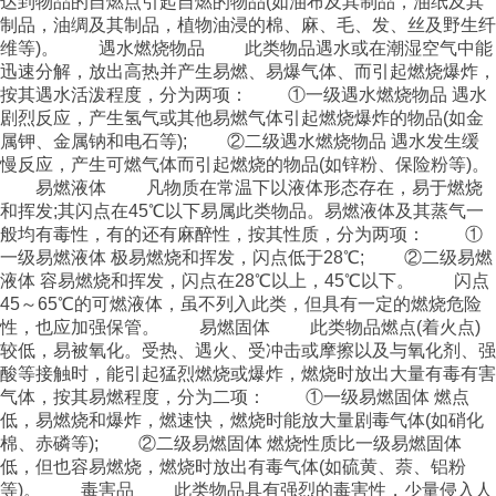
达到物品的自燃点引起自燃的物品(如油布及其制品，油纸及其
制品，油绸及其制品，植物油浸的棉、麻、毛、发、丝及野生纤
维等)。 遇水燃烧物品 此类物品遇水或在潮湿空气中能
迅速分解，放出高热并产生易燃、易爆气体、而引起燃烧爆炸，
按其遇水活泼程度，分为两项： ①一级遇水燃烧物品 遇水
剧烈反应，产生氢气或其他易燃气体引起燃烧爆炸的物品(如金
属钾、金属钠和电石等); ②二级遇水燃烧物品 遇水发生缓
慢反应，产生可燃气体而引起燃烧的物品(如锌粉、保险粉等)。
易燃液体 凡物质在常温下以液体形态存在，易于燃烧
和挥发;其闪点在45℃以下易属此类物品。易燃液体及其蒸气一
般均有毒性，有的还有麻醉性，按其性质，分为两项： ①
一级易燃液体 极易燃烧和挥发，闪点低于28℃; ②二级易燃
液体 容易燃烧和挥发，闪点在28℃以上，45℃以下。 闪点
45～65℃的可燃液体，虽不列入此类，但具有一定的燃烧危险
性，也应加强保管。 易燃固体 此类物品燃点(着火点)
较低，易被氧化。受热、遇火、受冲击或摩擦以及与氧化剂、强
酸等接触时，能引起猛烈燃烧或爆炸，燃烧时放出大量有毒有害
气体，按其易燃程度，分为二项： ①一级易燃固体 燃点
低，易燃烧和爆炸，燃速快，燃烧时能放大量剧毒气体(如硝化
棉、赤磷等); ②二级易燃固体 燃烧性质比一级易燃固体
低，但也容易燃烧，燃烧时放出有毒气体(如硫黄、萘、铝粉
等)。 毒害品 此类物品具有强烈的毒害性，少量侵入人