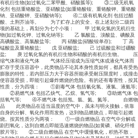
有机衍生物(如过氧化二苯甲酰、硝酸胍等); ③二级无机氧
化剂 包括重铬酸盐、亚硝酸盐(如重铬酸铵、重铬酸钾、重铬酸
钠、亚硝酸钾、亚硝酸钠等); ④二级有机氧化剂 包括过醋
酸、土荆芥油等。 为了贮存上的安全、在上述划分二级四
项的基础上，再划分为七个小项： 甲 过氧化氢的无机衍生
物(如过氧化钾、过氧化钠等); 乙 氯酸盐、溴酸盐、碘酸及
高碘酸盐、高氯酸盐等; 丙 硝酸盐(硝酸铵单存); 丁 高
锰酸盐及重铬酸盐; 戊 亚硝酸盐; 己 过硫酸盐和过硼酸
盐; 庚 过氧化氢的有机衍生物和硝酸的有机衍生物。 压
缩气体和液化气体 气体经压缩成为压缩气体或液化气体而
贮存于受压容器中，此类物品不论其本身性质如何，都具有受热
膨胀的特性，若内部压力大于容器所能承受耐压限度时，或撞击
使容器受损，即能引起爆炸燃烧的危险。有的还有毒害性，按其
性质，分为四项： ①剧毒气体 包括氰化氢、液氯、液氨等;
②易燃气体 包括乙炔气、乙烷、氢气等; ③助燃气体 包
括氧气等; ④不燃气体 包括氖、氩、氦、氮等。 自燃物
品 此类物品在适当温度的空气中，虽未与明火接触，依靠
自身的分解、氧化作用而发热，达到物品燃烧点，即能引起燃
烧。按其性质分为两项： ①一级自燃物品 在空气中分解或
剧烈氧化，达到自燃点即能迅速燃烧的物品(如黄磷、硝化纤维
胶片等); ②二级自燃物品 在空气中缓慢氧化，积热不散，