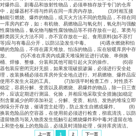
对爆炸品、剧毒品和放射性物品，必须单独存放于专门的仓库
中，起爆器村不得与炸药在同一库房内存放。 (3)对相互接
触能引燃烧、爆炸的物品，或灭火方法不同的危险品，不得在同
一库房内贮存，如：有机物、易燃物品与氧化剂，氧化剂与强酸
性腐蚀物品，氰化物与酸性腐蚀物品等不得存放在一起。苯类与
醇类因灭火方法不同，亦不宜存放在一起。食用原料(如不苏打
等)应与有毒品分开，以防沾染发生中毒。 (4)遇水燃烧和怕
晒的危险品，不得在露天堆放。怕冻的物品，应在较暖库房中存
放。 (5)不准在库房内或露天堆垛附近进行试验、串倒换
桶、焊修、整修、分装和其他可能引起火灾的操作。 (6)容
器包装应密闭完好无损，如果发现破损渗漏，必须进行安全处
理，改装换桶必须在库房外安全地点进行。对易燃物、爆炸品应
使用不发生火花的工具。 (7)加强平时检查工作，对性质不
稳定，容易分解、变质以及易燃烧、易爆炸的物品，除一日三查
外，应该定期进行测温、化验，并相应地采取安全措施(如稳定
剂含量减少的即添加补足，分解、变质、粘结、发热的堆垛立即
倒垛分开存放，催请货主处理)，防止发生自燃或爆炸。 (8)
换装危险品的空容器，在使用前必须进行检查，彻底清洗，以防
遗留物质与装入物质发生抵触引起燃烧爆炸和中毒;对遗留在地
上和垫仓板上的危险品，必须及时清除处理，保持库房清洁。
上一页
1
2
下一页