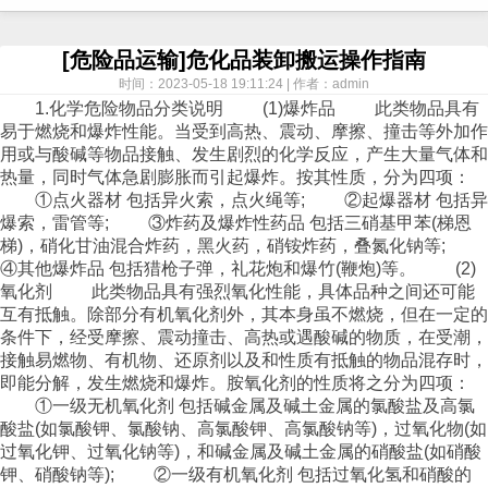
[危险品运输]危化品装卸搬运操作指南
时间：2023-05-18 19:11:24 | 作者：admin
1.化学危险物品分类说明 (1)爆炸品 此类物品具有
易于燃烧和爆炸性能。当受到高热、震动、摩擦、撞击等外加作
用或与酸碱等物品接触、发生剧烈的化学反应，产生大量气体和
热量，同时气体急剧膨胀而引起爆炸。按其性质，分为四项：
①点火器材 包括异火索，点火绳等; ②起爆器材 包括异
爆索，雷管等; ③炸药及爆炸性药品 包括三硝基甲苯(梯恩
梯)，硝化甘油混合炸药，黑火药，硝铵炸药，叠氮化钠等;
④其他爆炸品 包括猎枪子弹，礼花炮和爆竹(鞭炮)等。 (2)
氧化剂 此类物品具有强烈氧化性能，具体品种之间还可能
互有抵触。除部分有机氧化剂外，其本身虽不燃烧，但在一定的
条件下，经受摩擦、震动撞击、高热或遇酸碱的物质，在受潮，
接触易燃物、有机物、还原剂以及和性质有抵触的物品混存时，
即能分解，发生燃烧和爆炸。胺氧化剂的性质将之分为四项：
①一级无机氧化剂 包括碱金属及碱土金属的氯酸盐及高氯
酸盐(如氯酸钾、氯酸钠、高氯酸钾、高氯酸钠等)，过氧化物(如
过氧化钾、过氧化钠等)，和碱金属及碱土金属的硝酸盐(如硝酸
钾、硝酸钠等); ②一级有机氧化剂 包括过氧化氢和硝酸的