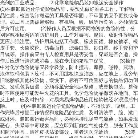
光剂的工业成品。 2.化学危险物品装卸搬运安全操作
(1)在装卸搬运化学危险物品前，要预先做好准备工作，了解物
品性质，检查装卸搬运的工具是否牢固，不牢固的应予更换或修
理。如工具上曾被易燃物、有机物、酸、碱等污染的，必须清洗
后方可使用。 (2)操作人员应根据不同物资的危险特性，分
别穿戴相应合适的防护用具，工作对毒害、腐蚀、放射性等物品
更应加强注意。防护用具包括工作服、橡皮围裙、橡皮袖罩、橡
皮手套、长筒胶靴、防毒面具、滤毒口罩、纱口罩、纱手套和护
目镜等。操作前应由专人检查用具是否妥善，穿戴是否合适。操
作后应进行清洗或消毒，放在专用的箱柜中保管。 (3)操作
中对化学危险物品应轻拿轻放，防止撞击、摩擦、碰摔、震动。
液体铁桶包装下垛时，不可用跳板快速溜放，应在地上，垛旁垫
旧轮胎或其他松软物，缓慢下。标有不可倒置标志的物品切勿倒
放。发现包装破漏，必须移至安全地点整修，或更换包装。整修
时不应使用可能发生火花的工具。化学危险物品撒落在地面、车
反上时，应及时扫除，对易燃易爆物品应用松软物经水浸湿后扫
除。 (4)在装卸搬运化学危险物品时，不得饮酒、吸烟。工
作完毕后根据工作情况和危险品的性质、及时清洗手、脸、漱口
或淋浴。装卸搬运毒害品时，必须保持现场空气流通，如果发现
恶心、头晕等中毒现象，应立即到新鲜空气处休息，脱去工作服
和防护用具，清洗皮肤沾染部分，重者送医院诊治。 (5)装