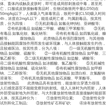
体、畜体内或触及皮肤时，即可造成局部刺激或中毒，甚至死
亡，口服或皮肤接触毒害品时，生物试验致死中量(LD50)在
50mg/kg以下，人体吸入气体毒害品，致死中量(CL50)吸入时间
4h，浓度在2mg/L以下，能造成死亡者，均属剧毒品。按其性
质，分为四项： ①无机剧毒品 如氰化钾(钠)、亚砷酸等;
②有机剧毒品 如硫酸二甲酸、磷酸三甲苯酯等; ③无机
有毒品 如氯化钡、氟化钠等; ④有机有毒品 如四氯化碳、糠
醛等。 腐蚀物品 此类物品具有强烈腐蚀性，与其他物
品接触能因腐蚀作用而发生破坏现象，与人体接触能发生灼伤，
且较难医治。按其性质，分为八项： ①一级无机酸性腐蚀
物品 如硝酸、硫酸等; ②一级有机酸性腐蚀物品 如甲酸、三
氯乙醛等; ③二级无机酸性腐蚀物品 如盐酸、磷酸等;
④二级有机酸性腐蚀物品 如冰醋酸、氯乙酸等; ⑤无机碱性
腐蚀物品 如烧碱、硫化钠等; ⑥有机碱性腐蚀物品 如甲醇
钠、二乙醇胺等; ⑥无机其他腐蚀物品 如漂白粉、次氯酸钠
溶液等; ⑦有机其他腐蚀物品 如石炭酸、甲苯酚等。 ⑧
放射性物品 此类物品具有放射性，能放射出穿透力很强、
人们感觉器官不能能觉察到的射线。侵入人体时为内照射，人体
外部受辐射地为外照射。与大剂量放射性物质直接接触时能损害
人体。按其品种分为： ①放射性同位素; ②放射性化学
试剂和化工制品; ③放射性矿石和矿砂; ④涂有放射性发