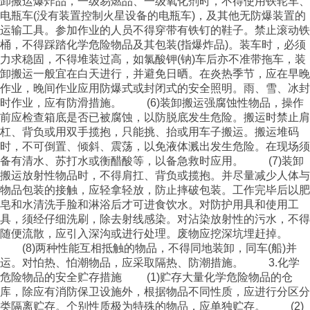
卸搬运爆炸品，一级易燃品、一级氧化剂时，不得使用铁轮车、
电瓶车(没有装置控制火星设备的电瓶车)，及其他无防爆装置的
运输工具。参加作业的人员不得穿带有铁钉的鞋子。禁止滚动铁
桶，不得踩踏化学危险物品及其包装(指爆炸品)。装车时，必须
力求稳固，不得堆装过高，如氯酸钾(钠)车后亦不准带拖车，装
卸搬运一般宜在白天进行，并避免日晒。在炎热季节，应在早晚
作业，晚间作业应用防爆式或封闭式的安全照明。雨、雪、冰封
时作业，应有防滑措施。 (6)装卸搬运强腐蚀性物品，操作
前应检查箱底是否已被腐蚀，以防脱底发生危险。搬运时禁止肩
杠、背负或用双手揽抱，只能挑、抬或用车子搬运。搬运堆码
时，不可倒置、倾斜、震荡，以免液体溅出发生危险。在现场须
备有清水、苏打水或衡醋酸等，以备急救时应用。 (7)装卸
搬运放射性物品时，不得肩扛、背负或揽抱。并尽量减少人体与
物品包装的接触，应轻拿轻放，防止摔破包装。工作完毕后以肥
皂和水清洗手脸和淋浴后才可进食饮水。对防护用具和使用工
具，须经仔细洗刷，除去射线感染。对沾染放射性的污水，不得
随便流散，应引入深沟或进行处理。废物应挖深坑埋赶掉。
(8)两种性能互相抵触的物品，不得同地装卸，同车(船)并
运。对怕热、怕潮物品，应采取隔热、防潮措施。 3.化学
危险物品的安全贮存措施 (1)贮存大量化学危险物品的仓
库，除应有消防保卫设施外，根据物品不同性质，应进行分区分
类隔离贮存。个别性质极为特殊的物品，应单独贮存。 (2)