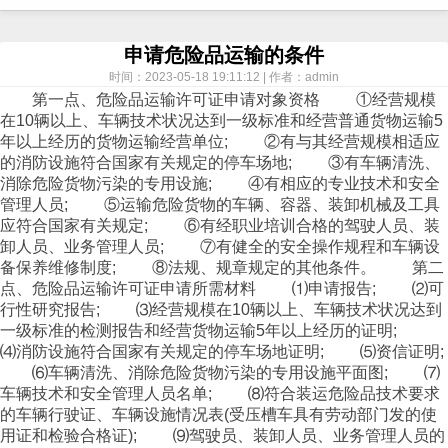
申请危险品运输的条件
时间：2023-05-18 19:11:12 | 作者：admin
第一点、危险品运输许可证申请对象资格 ①经营规模
在10辆以上、车辆技术状况达到一级标准和经营普通货物运输5
年以上经历的货物运输经营单位; ②有与其经营规模相适应
的消防设施符合国家有关规定的停车场地; ③有车辆清洗、
消除危险货物污染的专用设施; ④有相应的专业技术和安全
管理人员; ⑤运输危险货物的车辆、容器、装卸机械及工具
应符合国家有关规定; ⑥有经职业培训合格的驾驶人员、装
卸人员、业务管理人员; ⑦有健全的安全操作规程和车辆设
备保养维修制度; ⑧法规、规章规定的其他条件。 第二
点、危险品运输许可证申请所需材料 ⑴申请报告; ⑵可
行性研究报告; ⑶经营规模在10辆以上、车辆技术状况达到
一级标准的检测报告和经营货物运输5年以上经历的证明;
⑷消防设施符合国家有关规定的停车场地证明; ⑸资信证明;
⑹车辆清洗、消除危险货物污染的专用设施平面图; ⑺
车辆技术和安全管理人员名单; ⑻符合装运危险品技术要求
的车辆行驶证、车辆设施情况表(受压槽车具有劳动部门发的使
用证和检验合格证); ⑼驾驶员、装卸人员、业务管理人员的